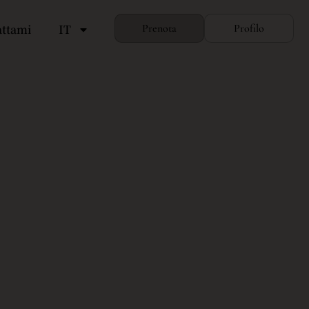
attami
IT
Prenota
Profilo