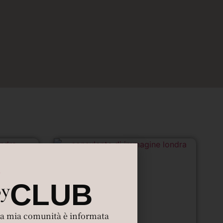
By
CLUB
 la mia comunità è informata