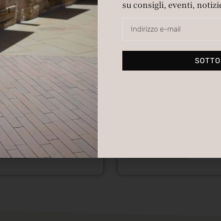
su consigli, eventi, notizie
SOTTO
A M A T I
A L L U R 
£
600.00
£
420.00
l carrello
Aggiungi al carrello