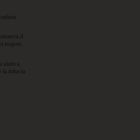
tudiata
zionerà il
ei negozi.
a aiuta a
e la fiducia