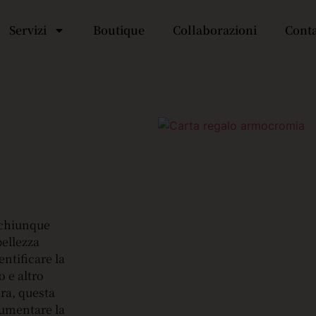
Servizi
Boutique
Collaborazioni
Cont
r chiunque
bellezza
entificare la
o e altro
ara, questa
aumentare la