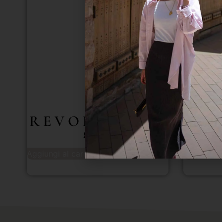
R E V O L U Z I O N E
£
430.00
Aggiungi al carrello
Aggiungi a