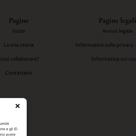
Pagine
Pagine legal
Inizio
Avviso legale
La mia storia
Informativa sulla privacy 
Vuoi collaborare?
Informativa sui co
Contattami
queste
ne e gli ID
ono avere