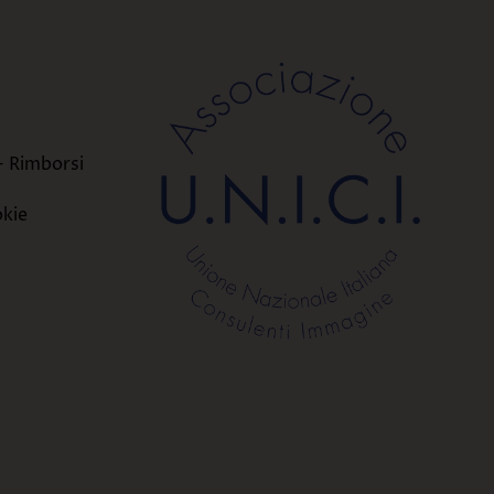
i
- Rimborsi
okie