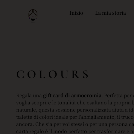
Inizio
La mia storia
C O L O U R S
Regala una
gift card di armocromia
. Perfetta pe
voglia scoprire le tonalità che esaltano la propria 
naturale, questa sessione personalizzata aiuta a id
palette di colori ideale per l'abbigliamento, il trucc
ancora. Che sia per voi stessi o per una persona c
carta regalo è il modo perfetto per trasformare e 