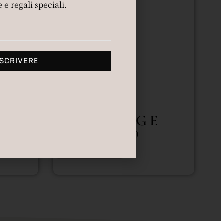
 e regali speciali.
SCRIVERE
E
V I S A G E
£
220.00
Aggiungi al carrello