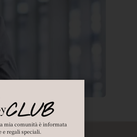
CLUB
By
 la mia comunità è informata
 e regali speciali.