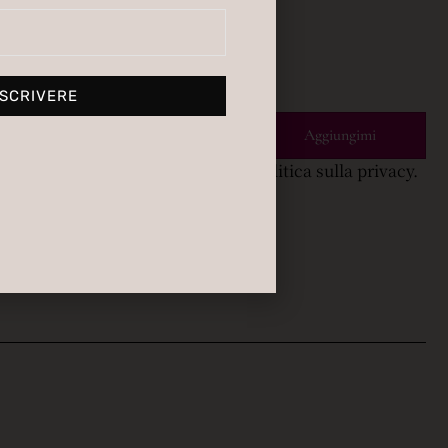
SCRIVERE
Aggiungimi
vendoti al CLUB accetti la nostra politica sulla privacy.