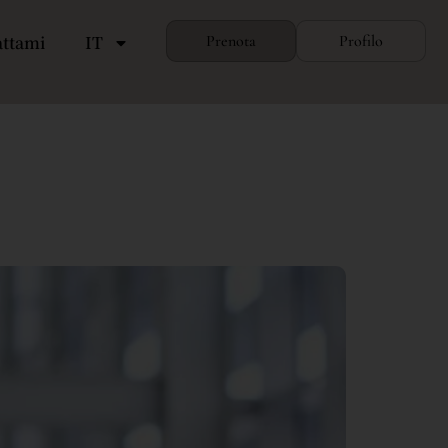
attami
IT
Prenota
Profilo