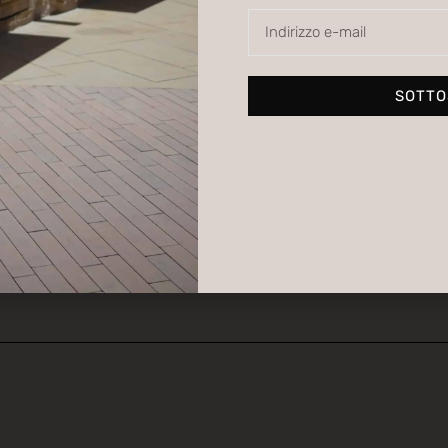
LUB
SOTTO
Iscri
 consigli, eventi, notizie e