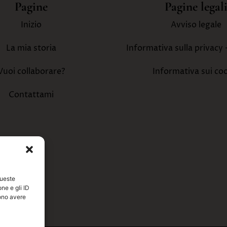
Pagine
Pagine legal
Inizio
Avviso legale
La mia storia
Informativa sulla privacy 
Vuoi collaborare?
Informativa sui co
Contattami
queste
ne e gli ID
ono avere