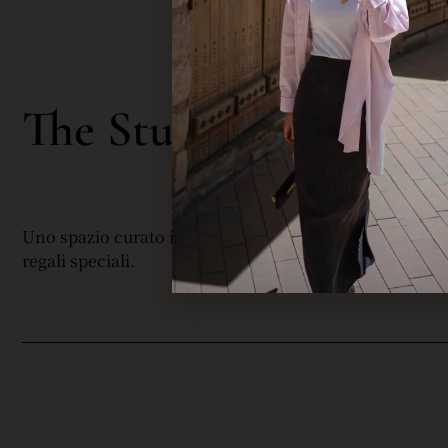
C
The Studio By
Uno spazio curato in cui la mia comunità è informata su
regali speciali.