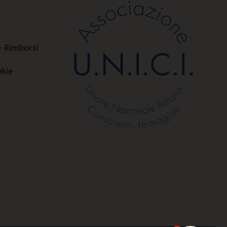
i
- Rimborsi
okie