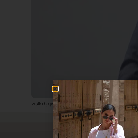
wslkrhjqwksljkfdlpáDSD FKDLSHñhhklkhflkfs